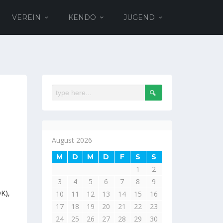
VEREIN
KENDO
JUGEND
August 2026
M
D
M
D
F
S
S
1
2
3
4
5
6
7
8
9
K),
10
11
12
13
14
15
16
17
18
19
20
21
22
23
24
25
26
27
28
29
30