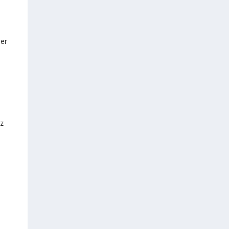
er
tz