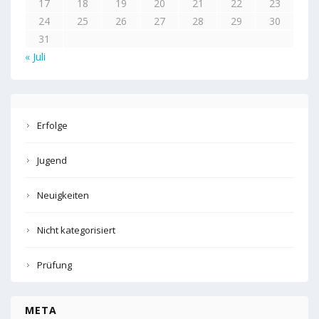
17
18
19
20
21
22
23
24
25
26
27
28
29
30
31
« Juli
Erfolge
Jugend
Neuigkeiten
Nicht kategorisiert
Prüfung
META