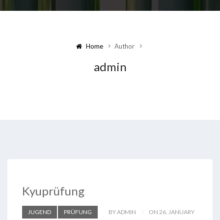
Home
Author
admin
Kyuprüfung
JUGEND
PRÜFUNG
BY ADMIN
ON 26. JANUARY