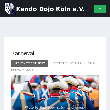
Karneval
NICHT KATEGORISIERT
BY FLORIAN SCHULZ
ON 8.
FEBRUARY 2023
Photo by Mika Baumeister on Unsplash