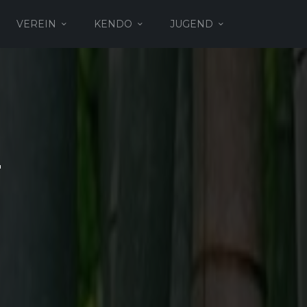
VEREIN
KENDO
JUGEND
.